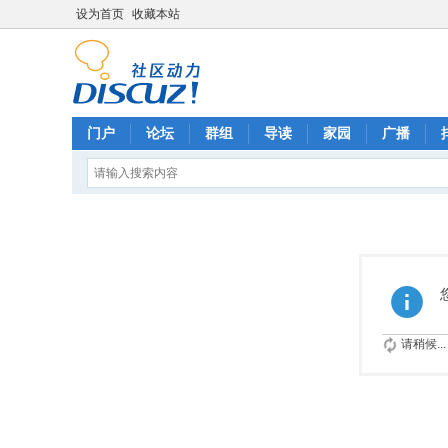
设为首页
收藏本站
门户
论坛
群组
导读
家园
广播
请稍候...