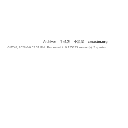
Archiver
|
手机版
|
小黑屋
|
cmaster.org
GMT+8, 2026-8-6 03:31 PM
, Processed in 0.125375 second(s), 5 queries .