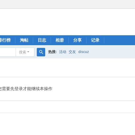
排行榜
淘帖
日志
相册
分享
记录
热搜:
活动
交友
discuz
搜索
搜
索
您需要先登录才能继续本操作