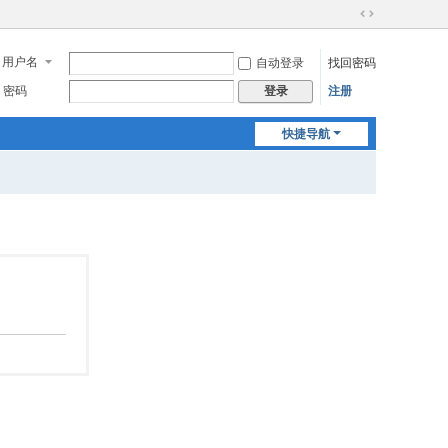
切
换
用户名
自动登录
找回密码
到
宽
密码
注册
登录
版
快捷导航