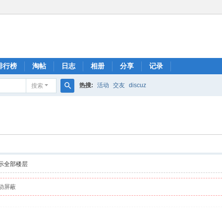
排行榜
淘帖
日志
相册
分享
记录
热搜:
活动
交友
discuz
搜索
搜
索
示全部楼层
动屏蔽