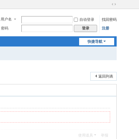
切
换
用户名
自动登录
找回密码
到
宽
密码
注册
登录
版
快捷导航
返回列表
使用道具
举报