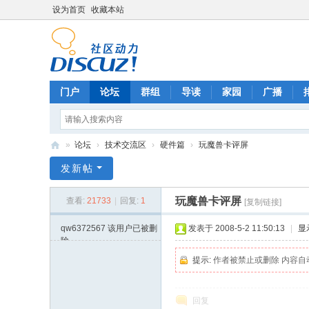
设为首页
收藏本站
门户
论坛
群组
导读
家园
广播
»
论坛
›
技术交流区
›
硬件篇
›
玩魔兽卡评屏
电
发新帖
脑
玩魔兽卡评屏
查看:
21733
|
回复:
1
[复制链接]
高
手
qw6372567
该用户已被删
发表于 2008-5-2 11:50:13
|
显
除
论
提示:
作者被禁止或删除 内容自
坛
回复